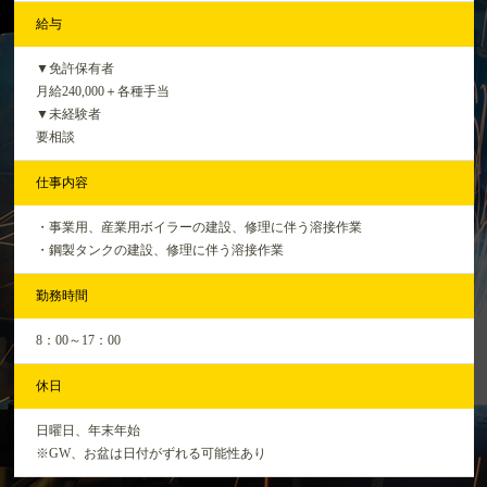
給与
▼免許保有者
月給240,000＋各種手当
▼未経験者
要相談
仕事内容
・事業用、産業用ボイラーの建設、修理に伴う溶接作業
・鋼製タンクの建設、修理に伴う溶接作業
勤務時間
8：00～17：00
休日
日曜日、年末年始
※GW、お盆は日付がずれる可能性あり